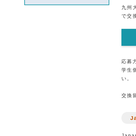
九州
学生団体
で交
留学相談
応募
学生
い。
交換
J
Jap