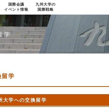
国際会議
九州大学の
イベント情報
国際戦略
留学ガイド・留学フェア
日本語教育
学位課程への留学
研究資金情報
SNU-KYUSHU JOINT SYMPOSIUM
Senior Management Team
留学
交換留学
住まい
国費外国人留学生
学内文書等の日英二言語化
国際コンソーシアム
九州大学 3MT コンペティション
換留学
危機管理
就職
文部科学省「スーパーグローバル大学創生支
援事業」
州大学への交換留学
海外大学院進学