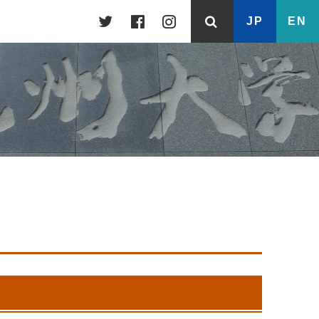
JP
EN
留学準備
英語による授業
交換留学
宿舎・会議室・公用旅券
NTU-KYUSHU COLLOQUIUM
海外オフィス
海外インターンシップ
日々の生活
授業料・奨学金等
外国人教員アドバイザリーグループ
戦略的パートナーシップ
(SIAG)
Other Events
ダブル・ディグリープログラム
バーチャル背景
（伊都キャンパス）
留学決定後の手続き