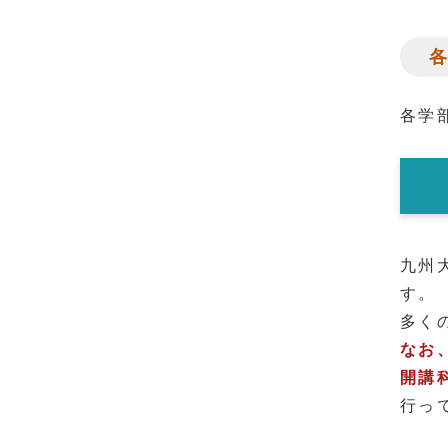
各学
九州
す。
多く
なお
開講科
行っ