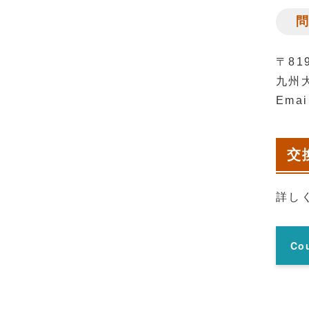
〒8
九州
Emai
交
詳し
Cou