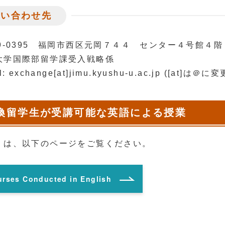
問い合わせ先
19-0395 福岡市西区元岡７４４ センター４号館４階
大学国際部留学課受入戦略係
l: exchange[at]jimu.kyushu-u.ac.jp ([at]
換留学生が受講可能な英語による授業
くは、以下のページをご覧ください。
rses Conducted in English