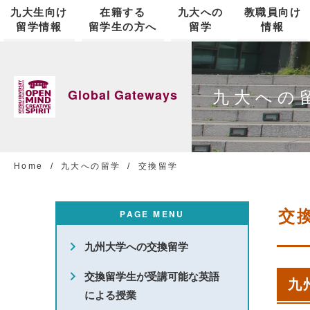
九大生向け
在籍する
九大への
教職員向け
留学情報
留学生の方へ
留学
情報
留学の意義
私費留学生のための奨学金
九州大学について
国際交流協定
Kyushu-Illinois Strategic Partnership
国際戦略
Global Gateways
九大への
Colloquia Series
短期留学
ビザ・在留資格
短期留学
職員研修
国際協力
Home
九大への留学
交換留学
留学フェア
交
PAGE MENU
海外留学奨学金
キャンパスライフ
プレアドミッション・サポート
国際教育ナビゲーションセンター
九州大学への交換留学
新規採用外国人教員向け総合ガイド
VISION EXPO
交換留学生が受講可能な英語
九
による授業
ジョイント・ディグリープログラム