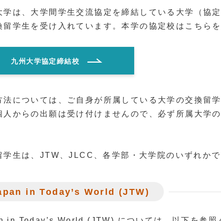
大学は、大学間学生交流協定を締結している大学（協
換留学生を受け入れています。本学の協定校はこちら
オンライン国際教育/国際交流
九州大学協定締結校
方法については、ご自身が所属している大学の交換留
個人からの出願は受け付けませんので、必ず所属大学
留学生は、JTW、JLCC、各学部・大学院のいずれか
apan in Today’s World (JTW)
an in Today’s World (JTW) については、以下を