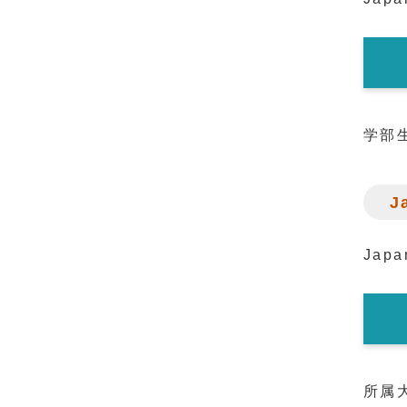
学部
J
Jap
所属