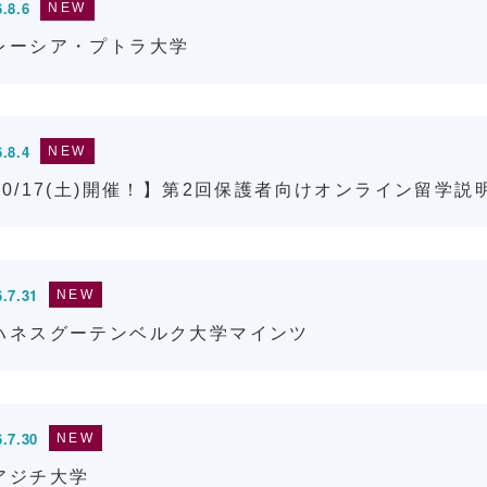
.8.6
NEW
レーシア・プトラ大学
オンライン国際教育/国際交流
.8.4
NEW
10/17(土)開催！】第2回保護者向けオンライン留学説
.7.31
NEW
ハネスグーテンベルク大学マインツ
.7.30
NEW
アジチ大学