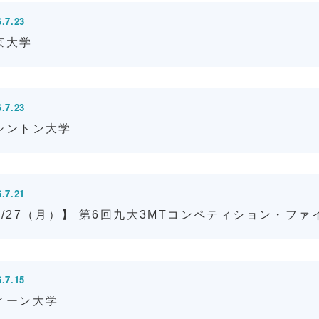
.7.23
京大学
.7.23
シントン大学
.7.21
7/27（月）】 第6回九大3MTコンペティション・ファ
.7.15
ィーン大学