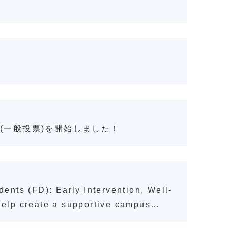
ard (一般投票)を開始しました！
s (FD): Early Intervention, Well-
help create a supportive campus