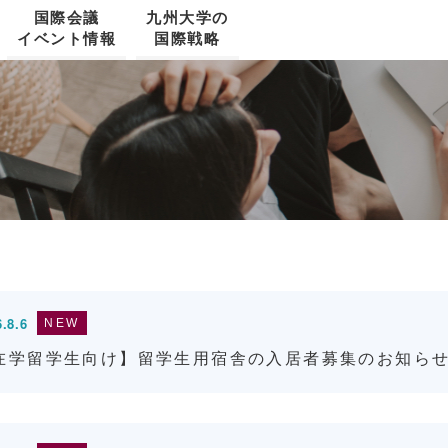
国際会議
九州大学の
イベント情報
国際戦略
留学ガイド・留学フェア
日本語教育
学位課程への留学
研究資金情報
SNU-KYUSHU JOINT SYMPOSIUM
Senior Management Team
交換留学
住まい
国費外国人留学生
学内文書等の日英二言語化
国際コンソーシアム
九州大学 3MT コンペティション
.8.6
NEW
危機管理
就職
文部科学省「スーパーグローバル大学創生支
在学留学生向け】留学生用宿舎の入居者募集のお知ら
援事業」
海外大学院進学