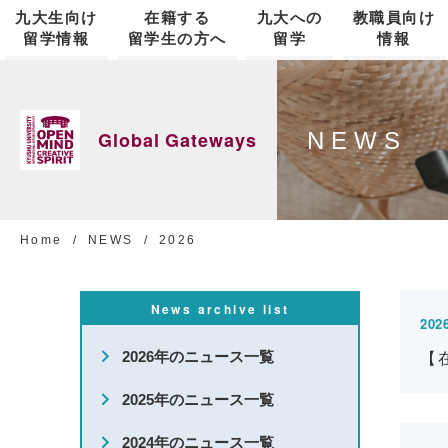
九大生向け
在籍する
九大への
教職員向け
留学情報
留学生の方へ
留学
情報
留学の意義
私費留学生のための奨学金
九州大学について
国際交流協定
Kyushu-Illinois Strategic Partnership
国際戦略
NEWS
Global Gateways
Colloquia Series
短期留学
ビザ・在留資格
短期留学
職員研修
国際協力
Home
NEWS
2026
留学フェア
News archive list
2026
海外留学奨学金
キャンパスライフ
プレアドミッション・サポート
国際教育ナビゲーションセンター
2026年のニュース一覧
【
新規採用外国人教員向け総合ガイド
VISION EXPO
2025年のニュース一覧
2024年のニュース一覧
ジョイント・ディグリープログラム