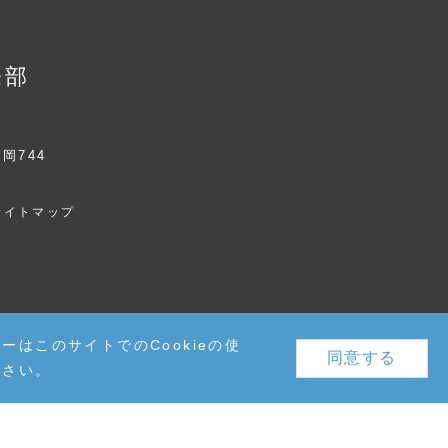
際部
元岡744
サイトマップ
はこのサイトでのCookieの使
同意する
ださい。