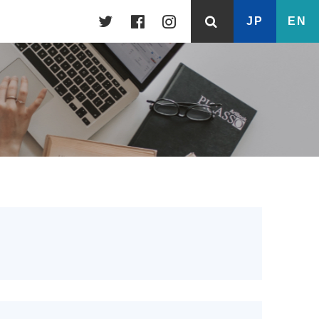
JP
EN
留学準備
英語による授業
交換留学
宿舎・会議室・公用旅券
NTU-KYUSHU COLLOQUIUM
海外オフィス
海外インターンシップ
日々の生活
授業料・奨学金等
外国人教員アドバイザリーグループ
戦略的パートナーシップ
(SIAG)
Other Events
ダブル・ディグリープログラム
バーチャル背景
せ
（伊都キャンパス）
留学決定後の手続き