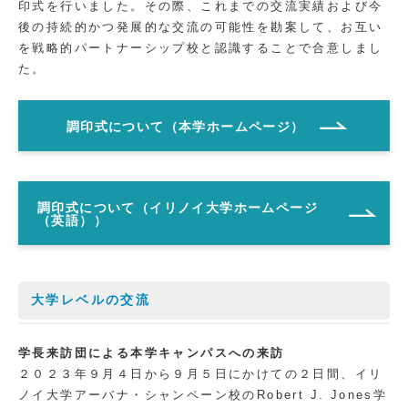
印式を行いました。その際、これまでの交流実績および今
後の持続的かつ発展的な交流の可能性を勘案して、お互い
を戦略的パートナーシップ校と認識することで合意しまし
た。
調印式について（本学ホームページ）
調印式について（イリノイ大学ホームページ
（英語））
大学レベルの交流
学長来訪団による本学キャンパスへの来訪
２０２３年９月４日から９月５日にかけての２日間、イリ
ノイ大学アーバナ・シャンペーン校のRobert J. Jones学