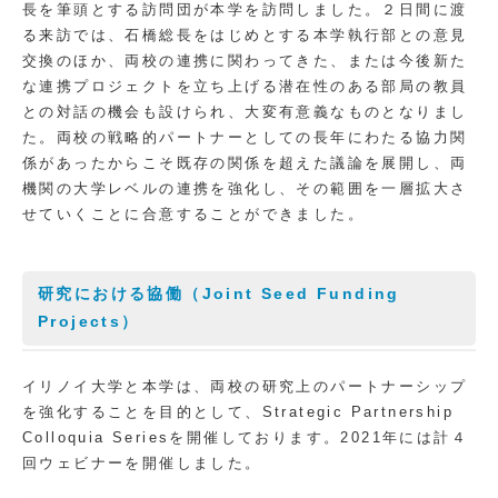
長を筆頭とする訪問団が本学を訪問しました。２日間に渡
る来訪では、石橋総長をはじめとする本学執行部との意見
交換のほか、両校の連携に関わってきた、または今後新た
な連携プロジェクトを立ち上げる潜在性のある部局の教員
との対話の機会も設けられ、大変有意義なものとなりまし
た。両校の戦略的パートナーとしての長年にわたる協力関
係があったからこそ既存の関係を超えた議論を展開し、両
機関の大学レベルの連携を強化し、その範囲を一層拡大さ
せていくことに合意することができました。
研究における協働（Joint Seed Funding
Projects）
イリノイ大学と本学は、両校の研究上のパートナーシップ
を強化することを目的として、Strategic Partnership
Colloquia Seriesを開催しております。2021年には計４
回ウェビナーを開催しました。